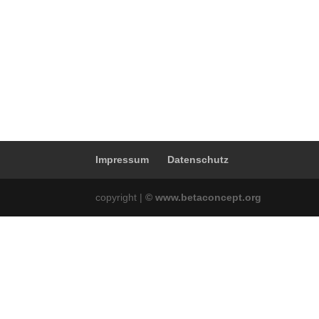
Impressum
Datenschutz
copyright
|
© www.betaconcept.org